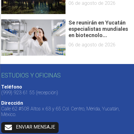
06 de agosto de 2026
Se reunirán en Yucatán
especialistas mundiales
en biotecnolo...
06 de agosto de 2026
ESTUDIOS Y OFICINAS
Teléfono
(999) 923 61 55
(recepción)
Dirección
Calle 62 #508 Altos x 63 y 65 Col. Centro, Mérida, Yucatán,
México.
ENVIAR MENSAJE