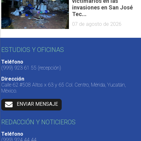
victimarios en las
invasiones en San José
Tec...
07 de agosto de 2026
ESTUDIOS Y OFICINAS
Teléfono
(999) 923 61 55
(recepción)
Dirección
Calle 62 #508 Altos x 63 y 65 Col. Centro, Mérida, Yucatán,
México.
ENVIAR MENSAJE
REDACCIÓN Y NOTICIEROS
Teléfono
(999) 924 44 44