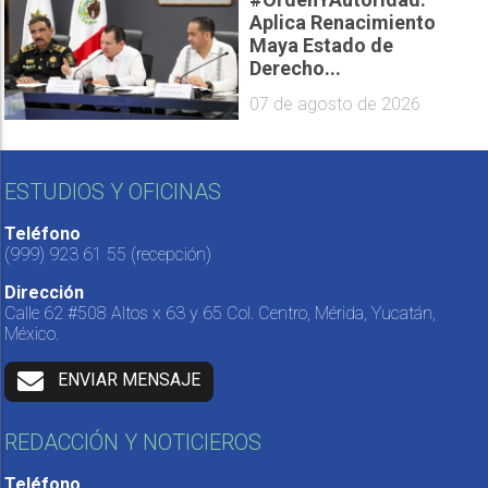
Aplica Renacimiento
Maya Estado de
Derecho...
07 de agosto de 2026
ESTUDIOS Y OFICINAS
Teléfono
(999) 923 61 55
(recepción)
Dirección
Calle 62 #508 Altos x 63 y 65 Col. Centro, Mérida, Yucatán,
México.
ENVIAR MENSAJE
REDACCIÓN Y NOTICIEROS
Teléfono