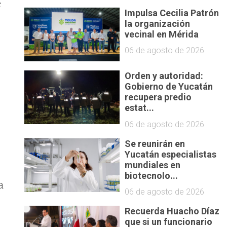
e
Impulsa Cecilia Patrón
la organización
vecinal en Mérida
06 de agosto de 2026
Orden y autoridad:
Gobierno de Yucatán
recupera predio
estat...
06 de agosto de 2026
Se reunirán en
Yucatán especialistas
mundiales en
biotecnolo...
a
06 de agosto de 2026
Recuerda Huacho Díaz
que si un funcionario