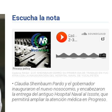
Escucha la nota
Cadena RASA
·
Z-37 SHEINBAUM CERRÓ SU PRIMER DIA DE TRABAJO EN YUC
ATÁN CON LA INAUGURACIÓN DEL HOSPITAL NAVAL DE YUCALPETÉN
• Claudia Sheinbaum Pardo y el gobernador
inauguraron el nuevo nosocomio, y encabezaron
la entrega del antiguo Hospital Naval al Issste, que
permitirá ampliar la atención médica en Progreso.