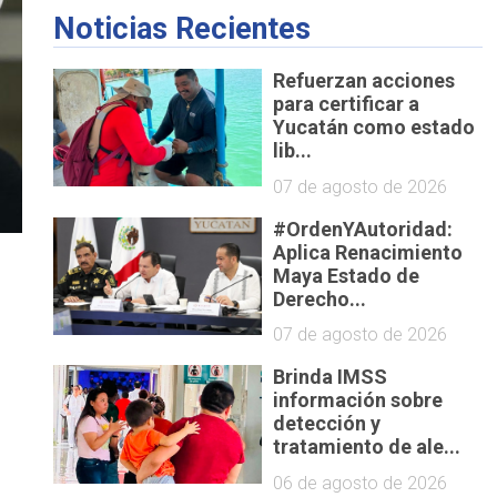
Noticias Recientes
Refuerzan acciones
para certificar a
Yucatán como estado
lib...
07 de agosto de 2026
#OrdenYAutoridad:
Aplica Renacimiento
Maya Estado de
Derecho...
07 de agosto de 2026
Brinda IMSS
información sobre
detección y
tratamiento de ale...
06 de agosto de 2026