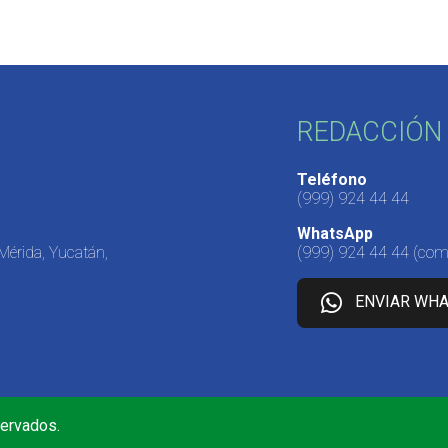
REDACCIÓN 
Teléfono
(999) 924 44 44
WhatsApp
 Mérida, Yucatán,
(999) 924 44 44
(come
ENVIAR WH
servados.