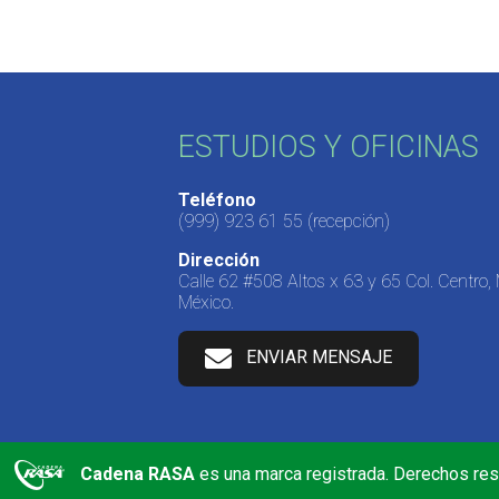
ESTUDIOS Y OFICINAS
Teléfono
(999) 923 61 55
(recepción)
Dirección
Calle 62 #508 Altos x 63 y 65 Col. Centro,
México.
ENVIAR MENSAJE
Cadena RASA
es una marca registrada. Derechos re