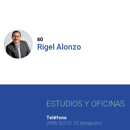
60
Rigel Alonzo
ESTUDIOS Y OFICINAS
Teléfono
(999) 923 61 55
(recepción)