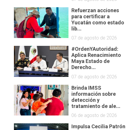
Refuerzan acciones
s
para certificar a
Yucatán como estado
lib...
07 de agosto de 2026
#OrdenYAutoridad:
Aplica Renacimiento
Maya Estado de
Derecho...
07 de agosto de 2026
Brinda IMSS
información sobre
detección y
tratamiento de ale...
06 de agosto de 2026
Impulsa Cecilia Patrón