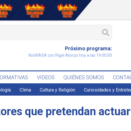
Próximo programa:
NotiRASA con Rigel Alonzo hoy a las 19:00:00
FORMATIVAS
VIDEOS
QUIÉNES SOMOS
CONTA
ología
Clima
Cultura y Religión
Curiosidades y Entret
ctores que pretendan actua