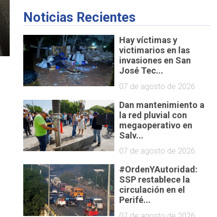
Noticias Recientes
Hay víctimas y
victimarios en las
invasiones en San
José Tec...
07 de agosto de 2026
Dan mantenimiento a
la red pluvial con
megaoperativo en
Salv...
07 de agosto de 2026
#OrdenYAutoridad:
SSP restablece la
circulación en el
Perifé...
07 de agosto de 2026