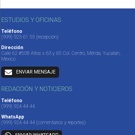
ESTUDIOS Y OFICINAS
Teléfono
(999) 923 61 55
(recepción)
Dirección
Calle 62 #508 Altos x 63 y 65 Col. Centro, Mérida, Yucatán,
México.
ENVIAR MENSAJE
REDACCIÓN Y NOTICIEROS
Teléfono
(999) 924 44 44
WhatsApp
(999) 924 44 44
(comentarios y reportes)