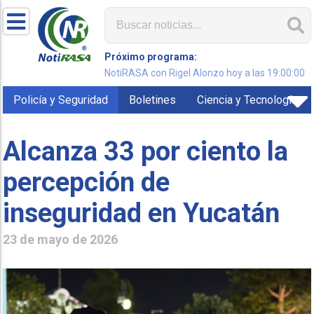
Próximo programa:
NotiRASA con Rigel Alonzo hoy a las 19:00:00
Policía y Seguridad
Boletines
Ciencia y Tecnología
Alcanza 33 por ciento la
percepción de
inseguridad en Yucatán
23 de mayo de 2026