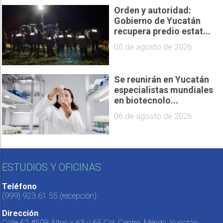
Orden y autoridad:
Gobierno de Yucatán
recupera predio estat...
06 de agosto de 2026
Se reunirán en Yucatán
especialistas mundiales
en biotecnolo...
06 de agosto de 2026
ESTUDIOS Y OFICINAS
Teléfono
(999) 923 61 55
(recepción)
Dirección
Calle 62 #508 Altos x 63 y 65 Col. Centro, Mérida, Yucatán,