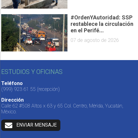
#OrdenYAutoridad: SSP
restablece la circulación
en el Perifé...
07 de agosto de 2026
ESTUDIOS Y OFICINAS
Teléfono
(999) 923 61 55
(recepción)
Dirección
Calle 62 #508 Altos x 63 y 65 Col. Centro, Mérida, Yucatán,
México.
ENVIAR MENSAJE