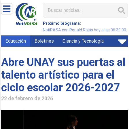
Próximo programa:
NotiRASA con Ronald Rojas hoy a las 06:30:00
Educación
Boletines
Ciencia y Tecnología
Abre UNAY sus puertas al
talento artístico para el
ciclo escolar 2026-2027
22 de febrero de 2026