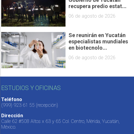
recupera predio estat...
06 de agosto de 2026
Se reunirán en Yucatán
especialistas mundiales
en biotecnolo...
06 de agosto de 2026
ESTUDIOS Y OFICINAS
Teléfono
(999) 923 61 55
(recepción)
Dirección
Calle 62 #508 Altos x 63 y 65 Col. Centro, Mérida, Yucatán,
México.