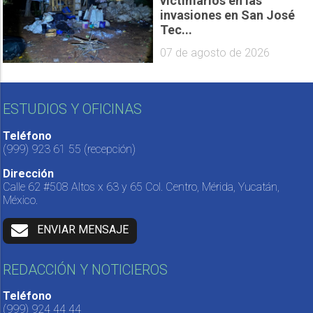
victimarios en las
invasiones en San José
Tec...
07 de agosto de 2026
ESTUDIOS Y OFICINAS
Teléfono
(999) 923 61 55
(recepción)
Dirección
Calle 62 #508 Altos x 63 y 65 Col. Centro, Mérida, Yucatán,
México.
ENVIAR MENSAJE
REDACCIÓN Y NOTICIEROS
Teléfono
(999) 924 44 44