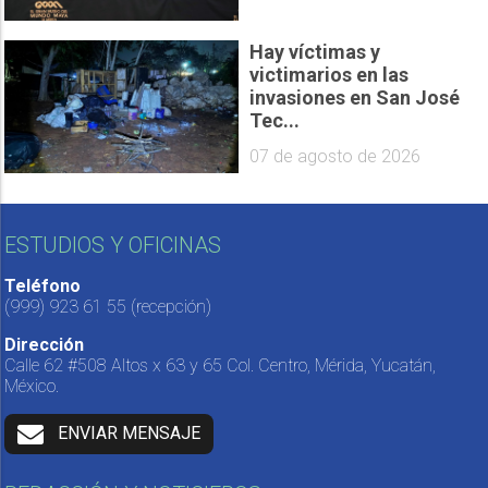
Hay víctimas y
victimarios en las
invasiones en San José
Tec...
07 de agosto de 2026
ESTUDIOS Y OFICINAS
Teléfono
(999) 923 61 55
(recepción)
Dirección
Calle 62 #508 Altos x 63 y 65 Col. Centro, Mérida, Yucatán,
México.
ENVIAR MENSAJE