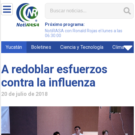
Próximo programa:
NotiRASA con Ronald Rojas el lunes a las
06:30:00
Yucatán
Boletines
Ciencia y Tecnología
Clima
A redoblar esfuerzos
contra la influenza
20 de julio de 2018