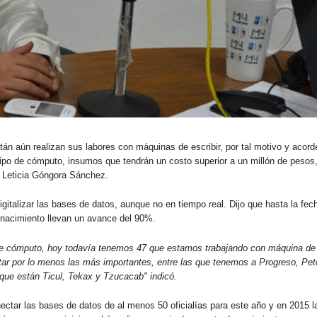
atán aún realizan sus labores con máquinas de escribir, por tal motivo y acord
uipo de cómputo, insumos que tendrán un costo superior a un millón de pesos
ha Leticia Góngora Sánchez.
gitalizar las bases de datos, aunque no en tiempo real. Dijo que hasta la fec
e nacimiento llevan un avance del 90%.
o de cómputo, hoy todavía tenemos 47 que estamos trabajando con máquina de
tar por lo menos las más importantes, entre las que tenemos a Progreso, Pet
 que están Ticul, Tekax y Tzucacab" indicó.
nectar las bases de datos de al menos 50 oficialías para este año y en 2015 l