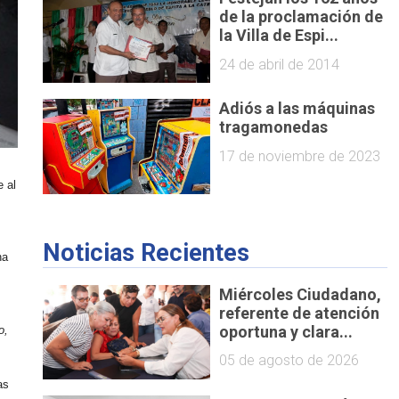
de la proclamación de
la Villa de Espi...
24 de abril de 2014
Adiós a las máquinas
tragamonedas
17 de noviembre de 2023
e al
,
Noticias Recientes
ha
Miércoles Ciudadano,
referente de atención
oportuna y clara...
o,
05 de agosto de 2026
as