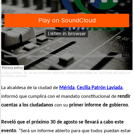
Cadena RASA
·
EL 30 DE AGOSTO SERÁ EL PRIMER INFORME DE GESTIÓN DE CECILIA
PATRÓN LAVIADA
La alcaldesa de la ciudad de 
Mérida
, 
Cecilia Patrón Laviada
, 
informó que cumplirá con el mandato constitucional de
 rendir 
cuentas a los ciudadanos
 con su
 primer informe de gobierno
. 
Reveló que el próximo 30 de agosto se llevará a cabo este 
evento
. “Será un informe abierto para que todos puedan estar 