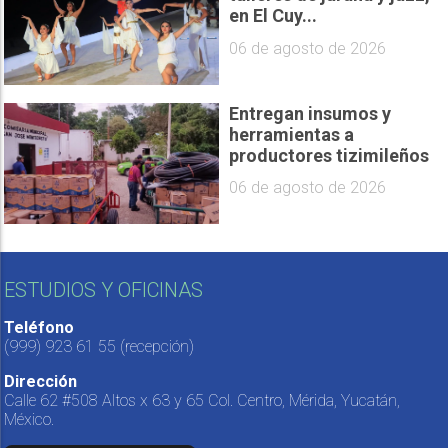
en El Cuy...
06 de agosto de 2026
Entregan insumos y
herramientas a
productores tizimileños
06 de agosto de 2026
ESTUDIOS Y OFICINAS
Teléfono
(999) 923 61 55
(recepción)
Dirección
Calle 62 #508 Altos x 63 y 65 Col. Centro, Mérida, Yucatán,
México.