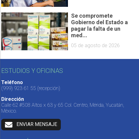
Se compromete
Gobierno del Estado a
pagar la falta de un
med...
05 de agosto de 2026
ESTUDIOS Y OFICINAS
Teléfono
(999) 923 61 55
(recepción)
Dirección
Calle 62 #508 Altos x 63 y 65 Col. Centro, Mérida, Yucatán,
México.
ENVIAR MENSAJE