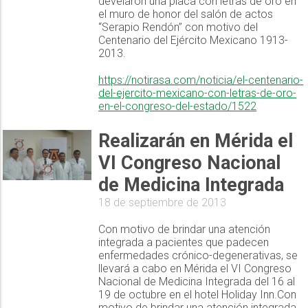
develaron una placa con letras de oro en
el muro de honor del salón de actos
“Serapio Rendón” con motivo del
Centenario del Ejército Mexicano 1913-
2013.
https://notirasa.com/noticia/el-centenario-
del-ejercito-mexicano-con-letras-de-oro-
en-el-congreso-del-estado/1522
Realizarán en Mérida el
VI Congreso Nacional
de Medicina Integrada
18 de septiembre de 2013
Con motivo de brindar una atención
integrada a pacientes que padecen
enfermedades crónico-degenerativas, se
llevará a cabo en Mérida el VI Congreso
Nacional de Medicina Integrada del 16 al
19 de octubre en el hotel Holiday Inn.Con
motivo de brindar una atención integrada