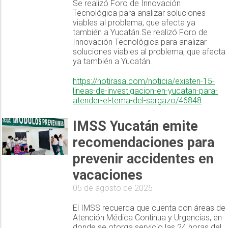
Se realizó Foro de Innovación
Tecnológica para analizar soluciones
viables al problema, que afecta ya
también a Yucatán.Se realizó Foro de
Innovación Tecnológica para analizar
soluciones viables al problema, que afecta
ya también a Yucatán.
https://notirasa.com/noticia/existen-15-
lineas-de-investigacion-en-yucatan-para-
atender-el-tema-del-sargazo/46848
IMSS Yucatán emite
recomendaciones para
prevenir accidentes en
vacaciones
05 de agosto de 2025
El IMSS recuerda que cuenta con áreas de
Atención Médica Continua y Urgencias, en
donde se otorga servicio las 24 horas del