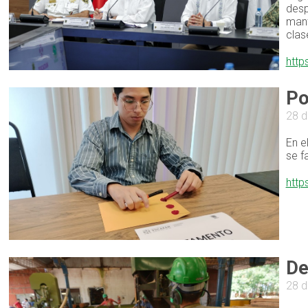
desp
mant
clas
http
Po
28 d
En e
se f
http
De
28 d