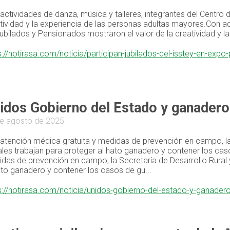
actividades de danza, música y talleres, integrantes del Centro
tividad y la experiencia de las personas adultas mayores.Con act
ubilados y Pensionados mostraron el valor de la creatividad y l
s://notirasa.com/noticia/participan-jubilados-del-isstey-en-ex
idos Gobierno del Estado y ganadero
e agosto de 2025
atención médica gratuita y medidas de prevención en campo, la
les trabajan para proteger al hato ganadero y contener los ca
das de prevención en campo, la Secretaría de Desarrollo Rural
ato ganadero y contener los casos de gu...
s://notirasa.com/noticia/unidos-gobierno-del-estado-y-ganade