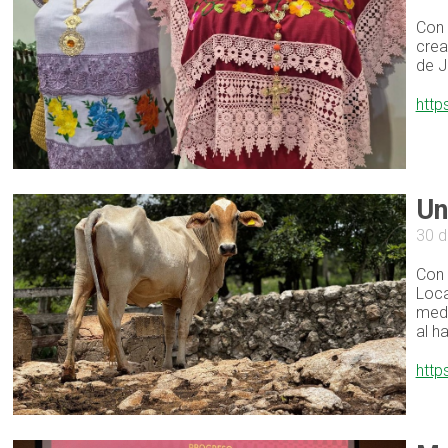
Con 
crea
de J
http
Un
30 d
Con 
Loca
medi
al h
http