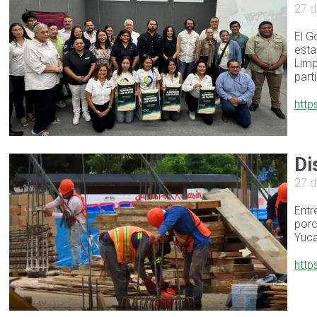
27 d
El G
esta
Limp
part
http
Di
27 d
Entr
porc
Yuca
http