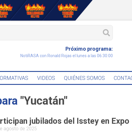
Próximo programa:
NotiRASA con Ronald Rojas el lunes a las 06:30:00
FORMATIVAS
VIDEOS
QUIÉNES SOMOS
CONTA
para
"Yucatán"
rticipan jubilados del Isstey en Exp
e agosto de 2025