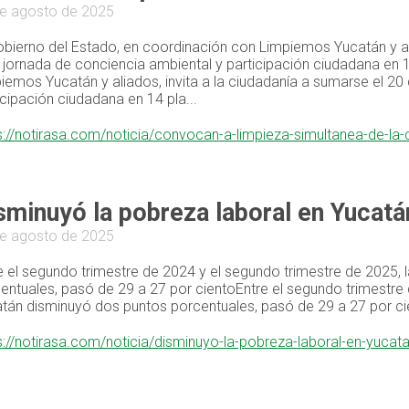
e agosto de 2025
obierno del Estado, en coordinación con Limpiemos Yucatán y ali
 jornada de conciencia ambiental y participación ciudadana en 
iemos Yucatán y aliados, invita a la ciudadanía a sumarse el 20
icipación ciudadana en 14 pla...
s://notirasa.com/noticia/convocan-a-limpieza-simultanea-de-l
sminuyó la pobreza laboral en Yucatá
e agosto de 2025
e el segundo trimestre de 2024 y el segundo trimestre de 2025, 
entuales, pasó de 29 a 27 por cientoEntre el segundo trimestre
tán disminuyó dos puntos porcentuales, pasó de 29 a 27 por ci
s://notirasa.com/noticia/disminuyo-la-pobreza-laboral-en-yucat