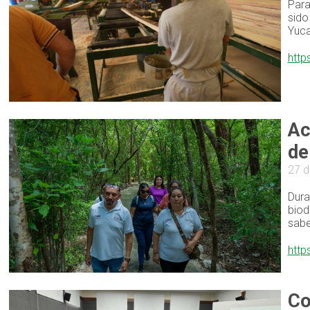
Para
sido
Yuca
http
Ac
de
27 d
Dura
biod
sabe
http
Co