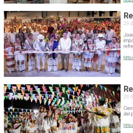
Re
29 d
Joaq
impo
refr
http
Re
29 d
Cien
del 
http