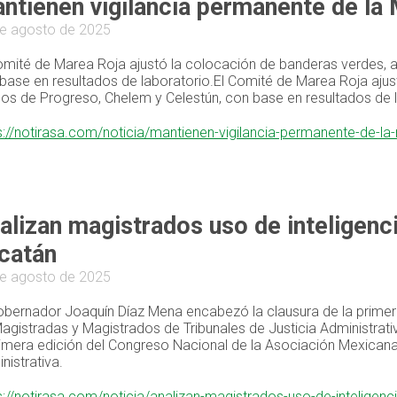
ntienen vigilancia permanente de la 
e agosto de 2025
omité de Marea Roja ajustó la colocación de banderas verdes, a
base en resultados de laboratorio.El Comité de Marea Roja ajust
os de Progreso, Chelem y Celestún, con base en resultados de l
s://notirasa.com/noticia/mantienen-vigilancia-permanente-de-l
alizan magistrados uso de inteligencia
catán
e agosto de 2025
obernador Joaquín Díaz Mena encabezó la clausura de la primer
agistradas y Magistrados de Tribunales de Justicia Administra
rimera edición del Congreso Nacional de la Asociación Mexicana
nistrativa.
s://notirasa.com/noticia/analizan-magistrados-uso-de-inteligenci