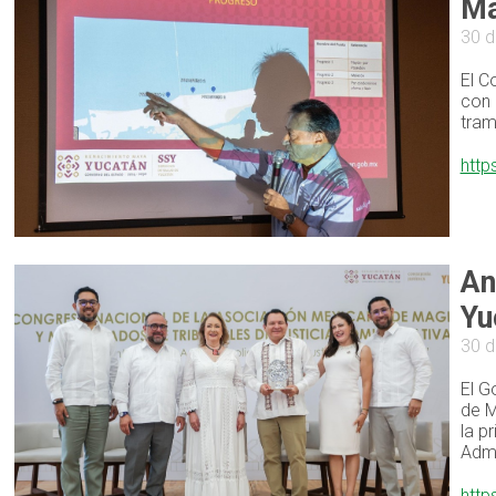
Ma
30 d
El C
con 
tram
http
An
Yu
30 d
El G
de M
la p
Admi
http