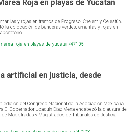
Marea Roja en playas de Yucatán
marillas y rojas en tramos de Progreso, Chelem y Celestún,
ó la colocación de banderas verdes, amarillas y rojas en
aboratorio.
a-marea-roja-en-playas-de-yucatan/47105
 artificial en justicia, desde
a edición del Congreso Nacional de la Asociación Mexicana
tiva.El Gobernador Joaquín Díaz Mena encabezó la clausura de
 de Magistradas y Magistrados de Tribunales de Justicia
a-artificial-en-justicia-desde-yucatan/47103