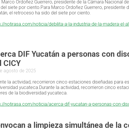
 Marco Ordoñez Guerrero, presidente de la Cámara Nacional de l
 del siete por ciento.Para Marco Ordoñez Guerrero, presidente 
tán, el retroceso ha sido del siete por ciento.
s://notirasa.com/noticia/debilita-a-la-industria-de-la-madera-el-
erca DIF Yucatán a personas con disc
l CICY
e agosto de 2025
nte la actividad, recorrieron cinco estaciones diseñadas para es
iversidad yucateca.Durante la actividad, recorrieron cinco esta
res de la biodiversidad yucateca.
s://notirasa.com/noticia/acerca-dif-yucatan-a-personas-con-dis
nvocan a limpieza simultánea de la 