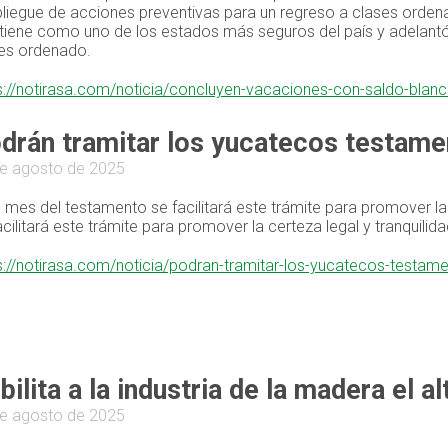
liegue de acciones preventivas para un regreso a clases orde
iene como uno de los estados más seguros del país y adelantó 
es ordenado.
s://notirasa.com/noticia/concluyen-vacaciones-con-saldo-blanc
drán tramitar los yucatecos testame
e agosto de 2025
l mes del testamento se facilitará este trámite para promover la 
acilitará este trámite para promover la certeza legal y tranquilidad
s://notirasa.com/noticia/podran-tramitar-los-yucatecos-testam
bilita a la industria de la madera el a
e agosto de 2025