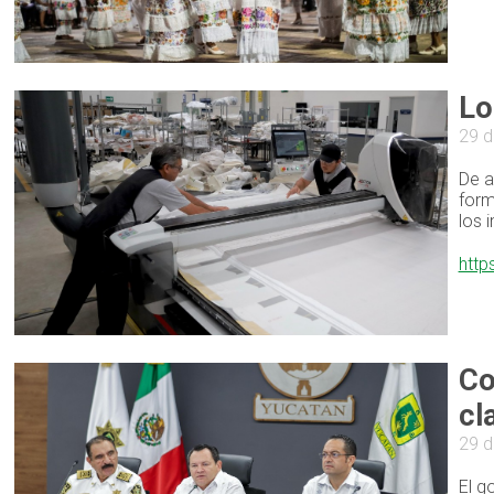
Lo
29 d
De a
form
los 
http
Co
cl
29 d
El g