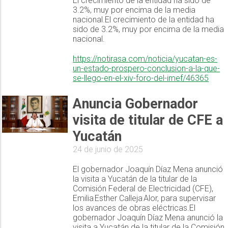
El crecimiento de la entidad ha sido de
3.2%, muy por encima de la media
nacional.El crecimiento de la entidad ha
sido de 3.2%, muy por encima de la media
nacional.
https://notirasa.com/noticia/yucatan-es-
un-estado-prospero-conclusion-a-la-que-
se-llego-en-el-xiv-foro-del-imef/46365
Anuncia Gobernador
visita de titular de CFE a
Yucatán
24 de junio de 2025
El gobernador Joaquín Díaz Mena anunció
la visita a Yucatán de la titular de la
Comisión Federal de Electricidad (CFE),
Emilia Esther Calleja Alor, para supervisar
los avances de obras eléctricas.El
gobernador Joaquín Díaz Mena anunció la
visita a Yucatán de la titular de la Comisión