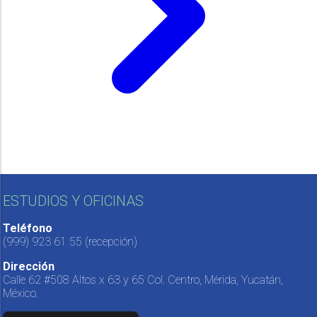
ESTUDIOS Y OFICINAS
Teléfono
(999) 923 61 55
(recepción)
Dirección
Calle 62 #508 Altos x 63 y 65 Col. Centro, Mérida, Yucatán,
México.