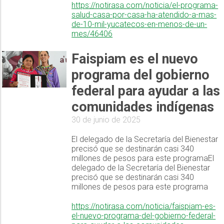
https://notirasa.com/noticia/el-programa-
salud-casa-por-casa-ha-atendido-a-mas-
de-10-mil-yucatecos-en-menos-de-un-
mes/46406
Faispiam es el nuevo
programa del gobierno
federal para ayudar a las
comunidades indígenas
30 de junio de 2025
El delegado de la Secretaría del Bienestar
precisó que se destinarán casi 340
millones de pesos para este programaEl
delegado de la Secretaría del Bienestar
precisó que se destinarán casi 340
millones de pesos para este programa
https://notirasa.com/noticia/faispiam-es-
el-nuevo-programa-del-gobierno-federal-