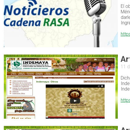
El o
Méri
darl
Ingr
http
Ar
11 d
Dich
Inde
Ind
http