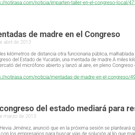
s://notirasa.com/noticia/imparten-taller-en-el-congreso-local/4
ntadas de madre en el Congreso
e abril de 2013
les kilómetros de distancia otra funcionaria pública, malhablada 
reso del Estado de Yucatán, una mentada de madre.A miles kiló
ercató del micrófono abierto y lanzó al aire, en pleno Congres
s://notirasa.com/noticia/mentadas-de-madre-en-el-congreso/4
 congreso del estado mediará para re
e marzo de 2013
 Hevia Jiménez, anunció que en la próxima sesión se planteará q
con los empresarios para buscar vías de solución al lío que m