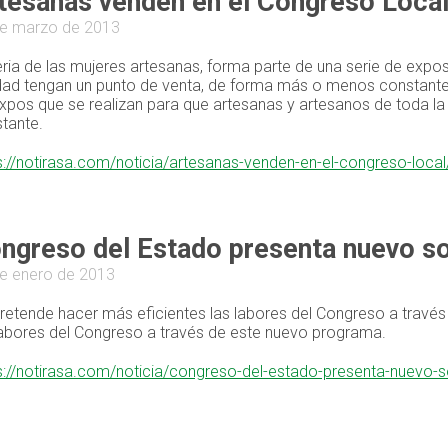
tesanas venden en el Congreso Loca
e marzo de 2013
eria de las mujeres artesanas, forma parte de una serie de expo
dad tengan un punto de venta, de forma más o menos constante.L
xpos que se realizan para que artesanas y artesanos de toda l
tante.
s://notirasa.com/noticia/artesanas-venden-en-el-congreso-loca
ngreso del Estado presenta nuevo so
e enero de 2013
retende hacer más eficientes las labores del Congreso a travé
labores del Congreso a través de este nuevo programa.
s://notirasa.com/noticia/congreso-del-estado-presenta-nuevo-