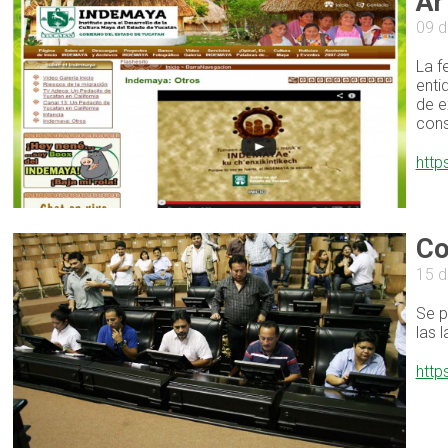
Ar
09 d
La f
enti
de e
cons
http
Co
15 d
Se p
las 
http