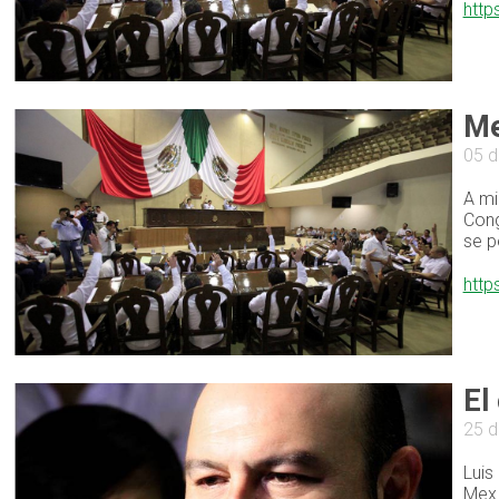
http
Me
05 d
A mi
Cong
se p
http
El
25 d
Luis
Mex 