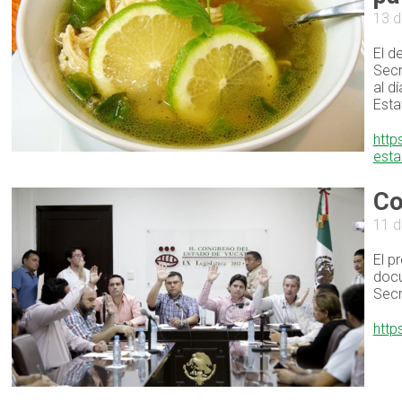
13 d
El d
Secr
al d
Esta
http
est
Co
11 
El p
docu
Secr
http