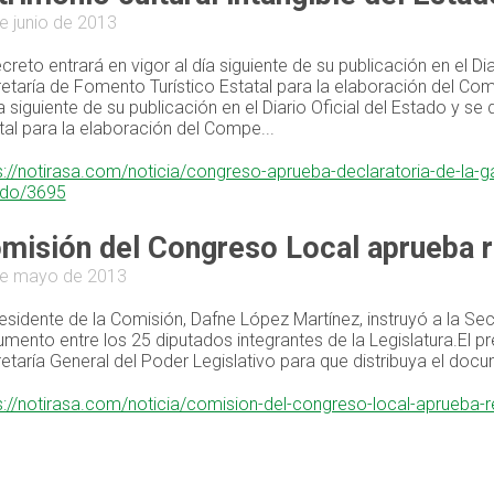
e junio de 2013
ecreto entrará en vigor al día siguiente de su publicación en el Di
etaría de Fomento Turístico Estatal para la elaboración del Co
ía siguiente de su publicación en el Diario Oficial del Estado y s
tal para la elaboración del Compe...
s://notirasa.com/noticia/congreso-aprueba-declaratoria-de-la-g
ado/3695
misión del Congreso Local aprueba 
de mayo de 2013
residente de la Comisión, Dafne López Martínez, instruyó a la Sec
mento entre los 25 diputados integrantes de la Legislatura.El pr
etaría General del Poder Legislativo para que distribuya el docu
s://notirasa.com/noticia/comision-del-congreso-local-aprueba