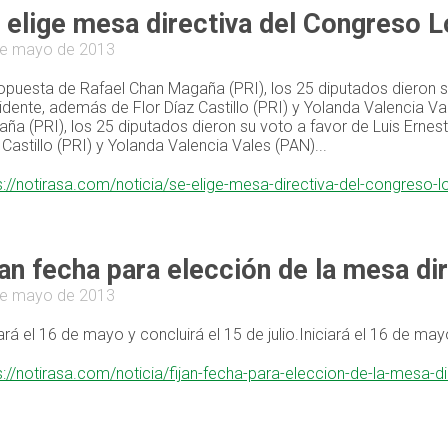
 elige mesa directiva del Congreso L
de mayo de 2013
opuesta de Rafael Chan Magaña (PRI), los 25 diputados dieron s
idente, además de Flor Díaz Castillo (PRI) y Yolanda Valencia 
ña (PRI), los 25 diputados dieron su voto a favor de Luis Erne
 Castillo (PRI) y Yolanda Valencia Vales (PAN)...
s://notirasa.com/noticia/se-elige-mesa-directiva-del-congreso-
jan fecha para elección de la mesa di
de mayo de 2013
iará el 16 de mayo y concluirá el 15 de julio.Iniciará el 16 de mayo
s://notirasa.com/noticia/fijan-fecha-para-eleccion-de-la-mesa-d