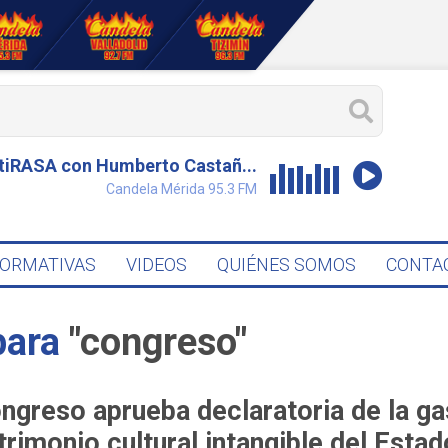
tiRASA con Humberto Castañ...
Candela Mérida 95.3 FM
FORMATIVAS
VIDEOS
QUIÉNES SOMOS
CONTA
para
"congreso"
ngreso aprueba declaratoria de la 
trimonio cultural intangible del Estad