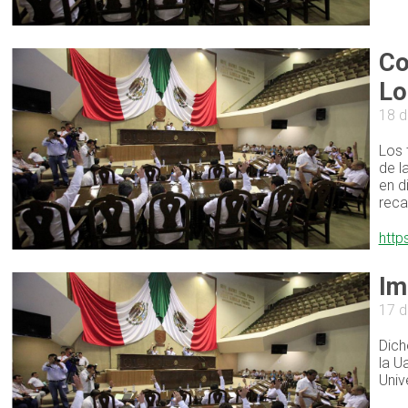
Co
Lo
18 d
Los 
de l
en d
reca
http
Im
17 d
Dich
la U
Univ