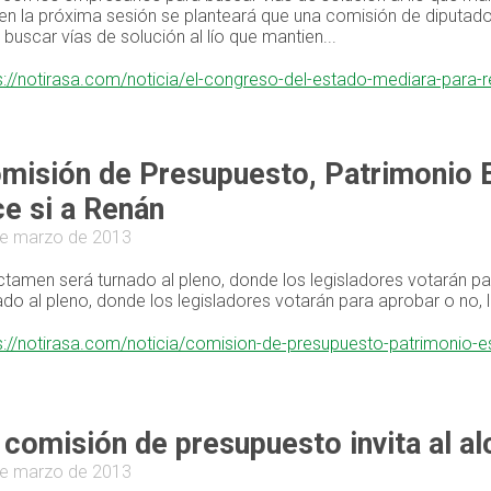
en la próxima sesión se planteará que una comisión de diputado
 buscar vías de solución al lío que mantien...
s://notirasa.com/noticia/el-congreso-del-estado-mediara-para-r
misión de Presupuesto, Patrimonio E
ce si a Renán
e marzo de 2013
ictamen será turnado al pleno, donde los legisladores votarán par
ado al pleno, donde los legisladores votarán para aprobar o no, l
s://notirasa.com/noticia/comision-de-presupuesto-patrimonio-es
 comisión de presupuesto invita al a
e marzo de 2013