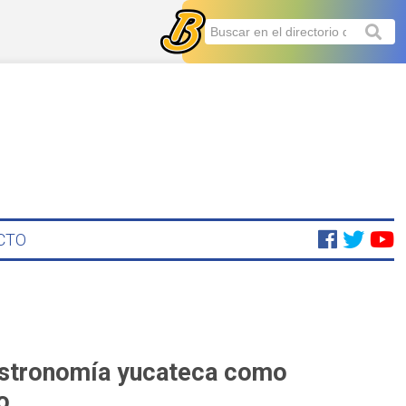
CTO
gastronomía yucateca como
o.