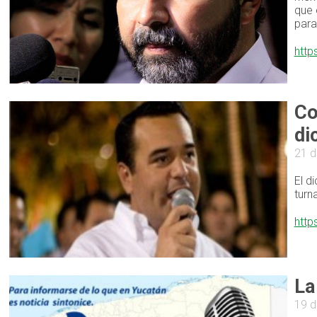
que 
para
http
Co
di
21 d
El d
turn
http
La
19 d