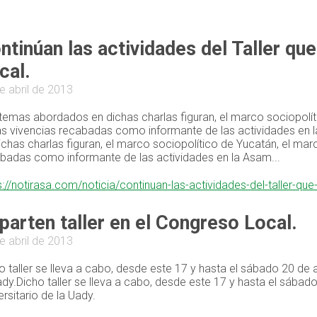
ntinúan las actividades del Taller qu
cal.
e abril de 2013
temas abordados en dichas charlas figuran, el marco sociopolít
as vivencias recabadas como informante de las actividades en
ichas charlas figuran, el marco sociopolítico de Yucatán, el mar
badas como informante de las actividades en la Asam...
s://notirasa.com/noticia/continuan-las-actividades-del-taller-qu
parten taller en el Congreso Local.
e abril de 2013
o taller se lleva a cabo, desde este 17 y hasta el sábado 20 de a
ady.Dicho taller se lleva a cabo, desde este 17 y hasta el sábado
ersitario de la Uady.