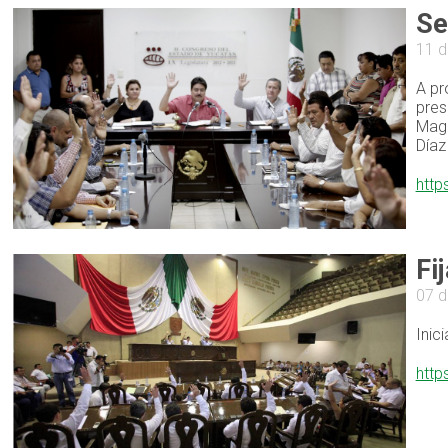
Se
11 
A pr
pres
Maga
Díaz
http
Fi
07 
Inic
http