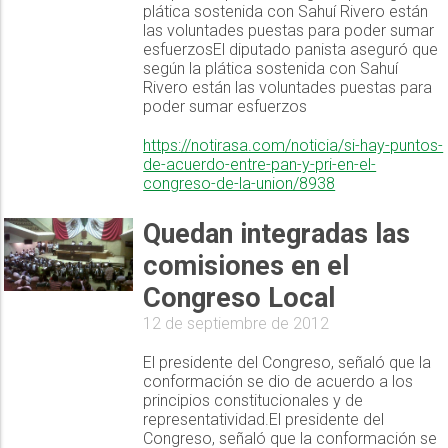
plática sostenida con Sahuí Rivero están
las voluntades puestas para poder sumar
esfuerzosEl diputado panista aseguró que
según la plática sostenida con Sahuí
Rivero están las voluntades puestas para
poder sumar esfuerzos
https://notirasa.com/noticia/si-hay-puntos-
de-acuerdo-entre-pan-y-pri-en-el-
congreso-de-la-union/8938
Quedan integradas las
comisiones en el
Congreso Local
12 de septiembre de 2012
El presidente del Congreso, señaló que la
conformación se dio de acuerdo a los
principios constitucionales y de
representatividad.El presidente del
Congreso, señaló que la conformación se