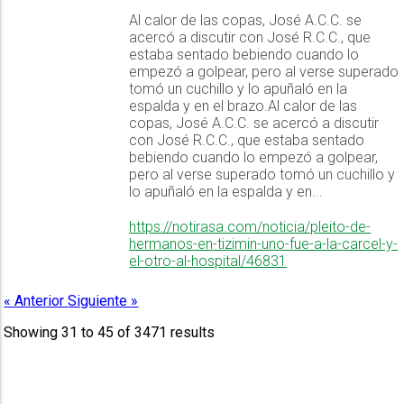
Al calor de las copas, José A.C.C. se
acercó a discutir con José R.C.C., que
estaba sentado bebiendo cuando lo
empezó a golpear, pero al verse superado
tomó un cuchillo y lo apuñaló en la
espalda y en el brazo.Al calor de las
copas, José A.C.C. se acercó a discutir
con José R.C.C., que estaba sentado
bebiendo cuando lo empezó a golpear,
pero al verse superado tomó un cuchillo y
lo apuñaló en la espalda y en...
https://notirasa.com/noticia/pleito-de-
hermanos-en-tizimin-uno-fue-a-la-carcel-y-
el-otro-al-hospital/46831
« Anterior
Siguiente »
Showing
31
to
45
of
3471
results