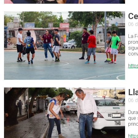
Ce
06 d
La F
prom
sigu
convi
http
Ll
06 d
Dura
que 
prin
http