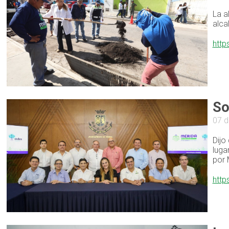
La a
alca
http
So
07 d
Dijo
luga
por 
http