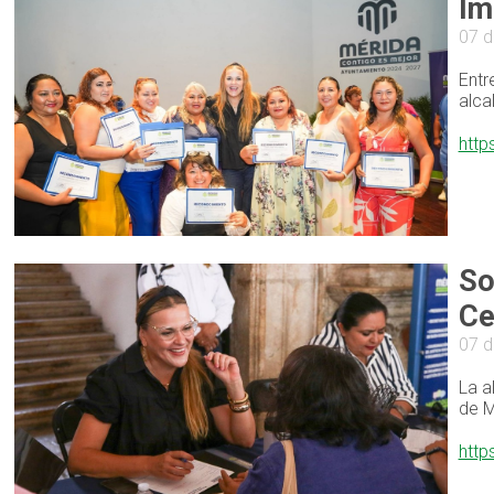
Im
07 d
Entr
alca
http
So
Ce
07 d
La a
de M
http