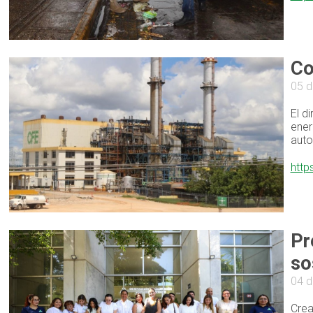
Co
05 d
El d
ener
auto
http
Pr
so
04 d
Crea