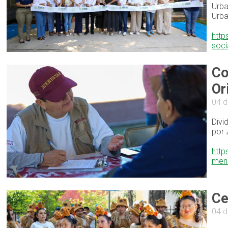
Urba
Urba
http
soci
Co
Or
04 d
Divi
por 
http
mer
Ce
04 d