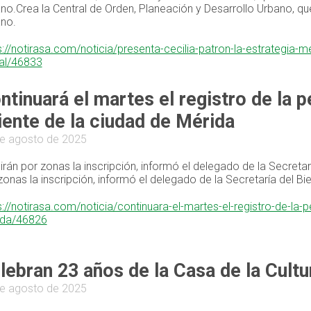
no.Crea la Central de Orden, Planeación y Desarrollo Urbano, qu
no.
s://notirasa.com/noticia/presenta-cecilia-patron-la-estrategia-m
al/46833
ntinuará el martes el registro de la 
iente de la ciudad de Mérida
e agosto de 2025
dirán por zonas la inscripción, informó el delegado de la Secret
zonas la inscripción, informó el delegado de la Secretaría del 
s://notirasa.com/noticia/continuara-el-martes-el-registro-de-la-
ida/46826
lebran 23 años de la Casa de la Cult
e agosto de 2025