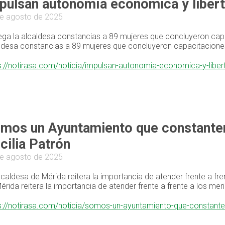
pulsan autonomía económica y libert
e agosto de 2025
ega la alcaldesa constancias a 89 mujeres que concluyeron capa
ldesa constancias a 89 mujeres que concluyeron capacitaciones
s://notirasa.com/noticia/impulsan-autonomia-economica-y-libe
mos un Ayuntamiento que constantem
cilia Patrón
e agosto de 2025
lcaldesa de Mérida reitera la importancia de atender frente a f
érida reitera la importancia de atender frente a frente a los me
s://notirasa.com/noticia/somos-un-ayuntamiento-que-constante