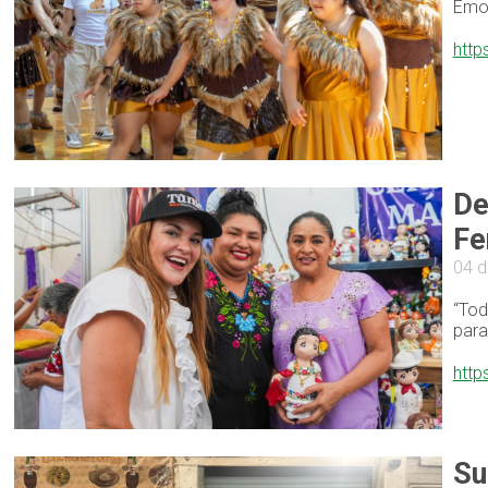
Emot
http
De
Fe
04 d
“Tod
para
http
Su