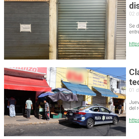
di
02 d
Se d
entr
http
Cl
te
01 d
Juev
del 
http