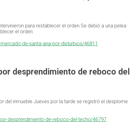
tervinieron para restablecer el orden.Se debió a una pelea
blecer el orden.
l-mercado-de-santa-ana-por-disturbios/46811
 por desprendimiento de reboco del
or del inmueble.Jueves por la tarde se registró el desplome
a-por-desprendimiento-de-reboco-del-techo/46797