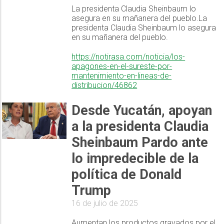
La presidenta Claudia Sheinbaum lo
asegura en su mañanera del pueblo.La
presidenta Claudia Sheinbaum lo asegura
en su mañanera del pueblo.
https://notirasa.com/noticia/los-
apagones-en-el-sureste-por-
mantenimiento-en-lineas-de-
distribucion/46862
Desde Yucatán, apoyan
a la presidenta Claudia
Sheinbaum Pardo ante
lo impredecible de la
política de Donald
Trump
16 de julio de 2025
Aumentan los productos gravados por el