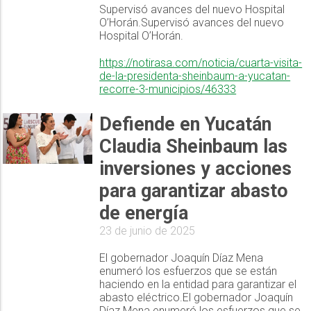
Supervisó avances del nuevo Hospital
O’Horán.Supervisó avances del nuevo
Hospital O’Horán.
https://notirasa.com/noticia/cuarta-visita-
de-la-presidenta-sheinbaum-a-yucatan-
recorre-3-municipios/46333
Defiende en Yucatán
Claudia Sheinbaum las
inversiones y acciones
para garantizar abasto
de energía
23 de junio de 2025
El gobernador Joaquín Díaz Mena
enumeró los esfuerzos que se están
haciendo en la entidad para garantizar el
abasto eléctrico.El gobernador Joaquín
Díaz Mena enumeró los esfuerzos que se