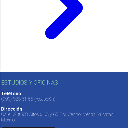
ESTUDIOS Y OFICINAS
Teléfono
(999) 923 61 55
(recepción)
Dirección
Calle 62 #508 Altos x 63 y 65 Col. Centro, Mérida, Yucatán,
México.