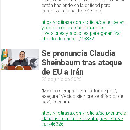
están haciendo en la entidad para
garantizar el abasto eléctrico.
https://notirasa.com/noticia/defiende-en-
yucatan-claudia-sheinbaum-las-
inversiones-y-acciones-para-garantizar-
abasto-de-energia/46332
Se pronuncia Claudia
Sheinbaum tras ataque
de EU a Irán
23 de junio de 2025
“México siempre será factor de paz”,
asegura.“México siempre será factor de
paz”, asegura.
https://notirasa.com/noticia/se-pronuncia-
claudia-sheinbaum-tras-ataque-de-eu-a-
iran/46326