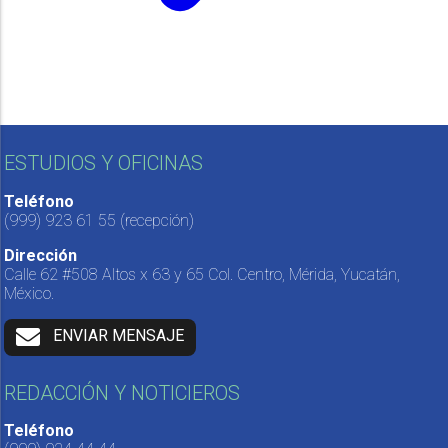
ESTUDIOS Y OFICINAS
Teléfono
(999) 923 61 55
(recepción)
Dirección
Calle 62 #508 Altos x 63 y 65 Col. Centro, Mérida, Yucatán,
México.
ENVIAR MENSAJE
REDACCIÓN Y NOTICIEROS
Teléfono