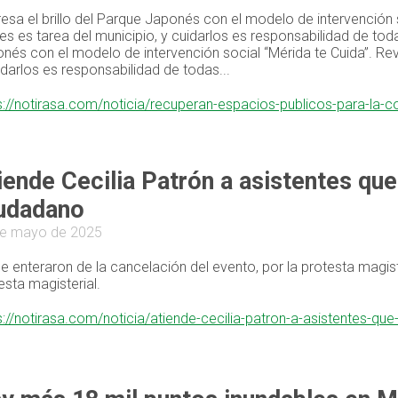
esa el brillo del Parque Japonés con el modelo de intervención s
es es tarea del municipio, y cuidarlos es responsabilidad de toda
nés con el modelo de intervención social “Mérida te Cuida”. Revi
idarlos es responsabilidad de todas...
s://notirasa.com/noticia/recuperan-espacios-publicos-para-la-
iende Cecilia Patrón a asistentes qu
udadano
de mayo de 2025
e enteraron de la cancelación del evento, por la protesta magist
esta magisterial.
s://notirasa.com/noticia/atiende-cecilia-patron-a-asistentes-