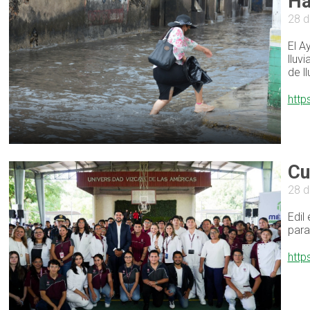
Ha
28 
El A
lluv
de ll
http
Cu
28 
Edil
para
http