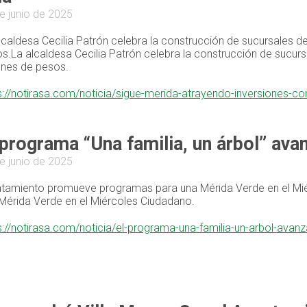
e junio de 2025
lcaldesa Cecilia Patrón celebra la construcción de sucursales d
s.La alcaldesa Cecilia Patrón celebra la construcción de sucur
ones de pesos.
s://notirasa.com/noticia/sigue-merida-atrayendo-inversiones-
 programa “Una familia, un árbol” ava
e junio de 2025
tamiento promueve programas para una Mérida Verde en el M
Mérida Verde en el Miércoles Ciudadano.
s://notirasa.com/noticia/el-programa-una-familia-un-arbol-avan