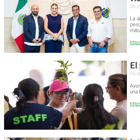
05 d
La a
peso
mill
http
El
05 d
Ayun
una 
http