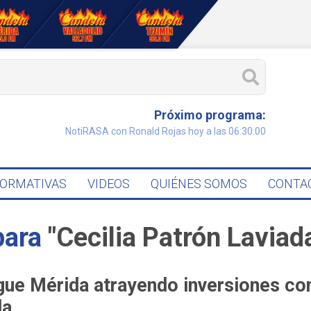
Próximo programa:
NotiRASA con Ronald Rojas hoy a las 06:30:00
FORMATIVAS
VIDEOS
QUIÉNES SOMOS
CONTA
para
"Cecilia Patrón Laviad
gue Mérida atrayendo inversiones co
da