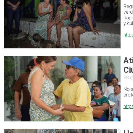
Regr
verd
Japo
y cu
http
At
Ci
28 
No s
prot
http