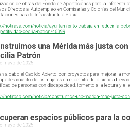
rización de obras del Fondo de Aportaciones para la Infraestruc
os Directos al Autoempleo en Comisarías y Colonias del Municip
taciones para la Infraestructura Social...
s://notirasa.com/noticia/ayuntamiento-trabaja-en-reducir-la-po
etitividad-cecilia-patron/46099
nstruimos una Mérida más justa con 
cilia Patrón
de mayo de 2025
an a cabo el Cabildo Abierto, con proyectos para mejorar la mo
mpoderamiento de las mujeres en el ámbito de la ciencia.Llevan 
lidad de personas con discapacidad, fomento a la lectura y el 
s://notirasa.com/noticia/construimos-una-merida-mas-justa-co
cuperan espacios públicos para la co
de mayo de 2025