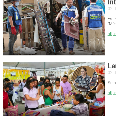
In
02 d
Este
“Mér
http
La
02 d
Se r
http