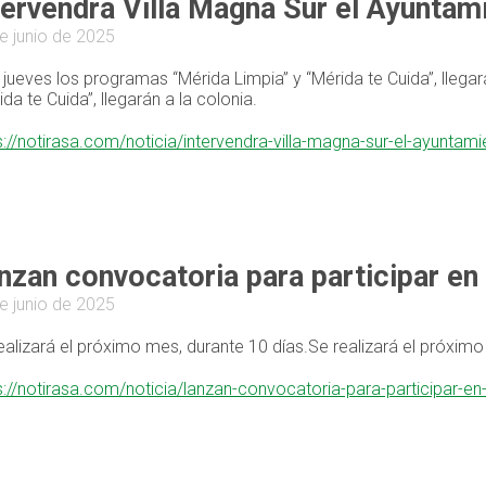
tervendrá Villa Magna Sur el Ayuntam
e junio de 2025
 jueves los programas “Mérida Limpia” y “Mérida te Cuida”, llega
ida te Cuida”, llegarán a la colonia.
s://notirasa.com/noticia/intervendra-villa-magna-sur-el-ayunta
nzan convocatoria para participar en 
e junio de 2025
ealizará el próximo mes, durante 10 días.Se realizará el próximo
s://notirasa.com/noticia/lanzan-convocatoria-para-participar-en-