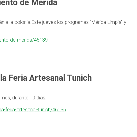
iento de Mérida
rán a la colonia.Este jueves los programas “Mérida Limpia” y
miento-de-merida/46139
la Feria Artesanal Tunich
 mes, durante 10 días.
la-feria-artesanal-tunich/46136