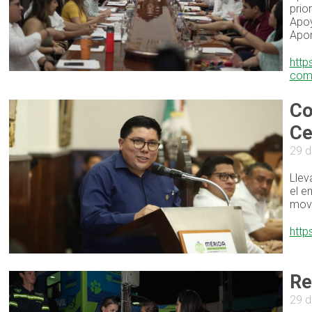
prio
Apoy
Apor
http
comp
Co
Ce
29 
Llev
el e
movi
http
Re
29 