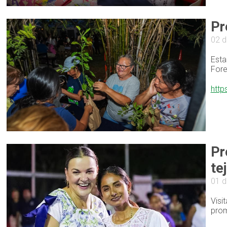
Pr
02 d
Esta
Fore
http
Pr
te
01 d
Visi
prom