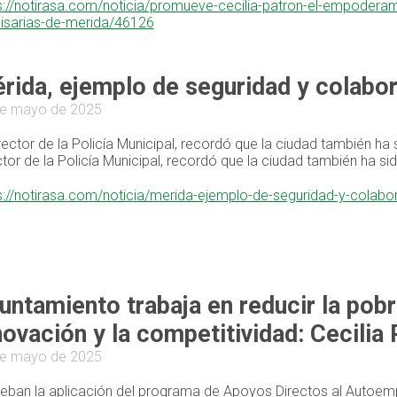
s://notirasa.com/noticia/promueve-cecilia-patron-el-empoderami
sarias-de-merida/46126
rida, ejemplo de seguridad y colabor
de mayo de 2025
irector de la Policía Municipal, recordó que la ciudad también h
ctor de la Policía Municipal, recordó que la ciudad también ha s
s://notirasa.com/noticia/merida-ejemplo-de-seguridad-y-colabo
untamiento trabaja en reducir la pob
novación y la competitividad: Cecilia
de mayo de 2025
eban la aplicación del programa de Apoyos Directos al Autoemp