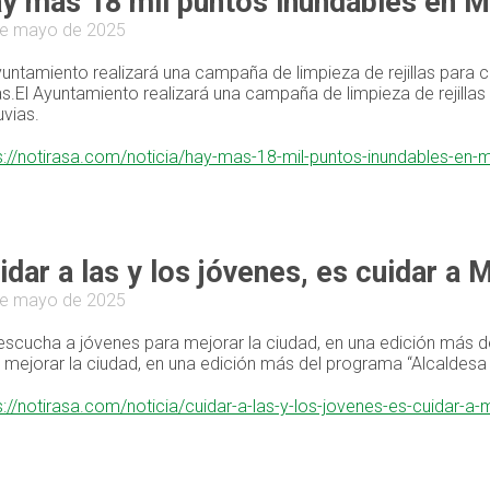
y más 18 mil puntos inundables en M
de mayo de 2025
yuntamiento realizará una campaña de limpieza de rejillas para 
ias.El Ayuntamiento realizará una campaña de limpieza de rejilla
uvias.
s://notirasa.com/noticia/hay-mas-18-mil-puntos-inundables-en-
idar a las y los jóvenes, es cuidar a 
de mayo de 2025
 escucha a jóvenes para mejorar la ciudad, en una edición más d
 mejorar la ciudad, en una edición más del programa “Alcaldesa 
s://notirasa.com/noticia/cuidar-a-las-y-los-jovenes-es-cuidar-a