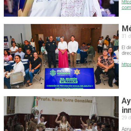
http
comi
Mé
31 
El d
dire
http
Ay
in
29 
Apru