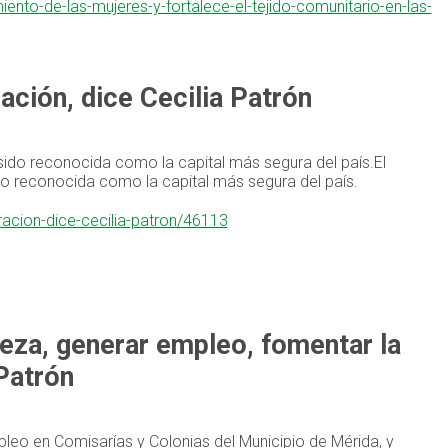
ento-de-las-mujeres-y-fortalece-el-tejido-comunitario-en-las-
ación, dice Cecilia Patrón
a sido reconocida como la capital más segura del país.El
ido reconocida como la capital más segura del país.
racion-dice-cecilia-patron/46113
reza, generar empleo, fomentar la
 Patrón
leo en Comisarías y Colonias del Municipio de Mérida, y